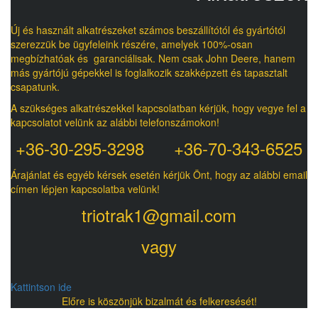
Új és használt alkatrészeket számos beszállítótól és gyártótól
szerezzük be ügyfeleink részére, amelyek 100%-osan
megbízhatóak és garanciálisak. Nem csak John Deere, hanem
más gyártójú gépekkel is foglalkozik szakképzett és tapasztalt
csapatunk.
A szükséges alkatrészekkel kapcsolatban kérjük, hogy vegye fel a
kapcsolatot velünk az alábbi telefonszámokon!
+36-30-295-3298 +36-70-343-6525
Árajánlat és egyéb kérsek esetén kérjük Önt, hogy az alábbi email
címen lépjen kapcsolatba velünk!
triotrak1@gmail.com
vagy
Kattintson ide
Előre is köszönjük bizalmát és felkeresését!