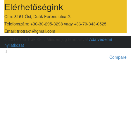
Elérhetőségink
Cím: 8161 Ősi, Deák Ferenc utca 2.
Telefonszám: +36-30-295-3298 vagy +36-70-343-6525
Email: triotrak1@gmail.com
© 2019 Trió-Trak KFT. Minden jog fenntartva!
Adatvédelmi
nyilatkozat
Compare